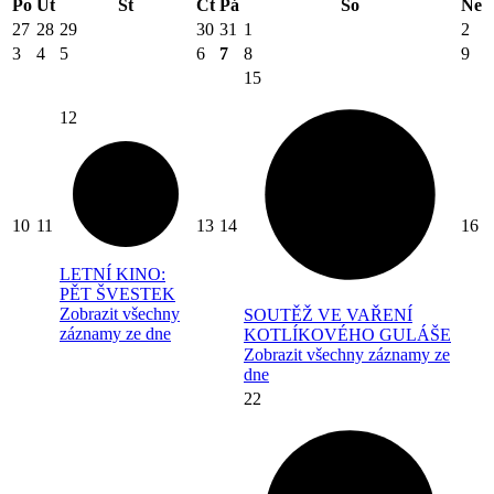
Po
Út
St
Čt
Pá
So
Ne
27
28
29
30
31
1
2
3
4
5
6
7
8
9
15
12
10
11
13
14
16
LETNÍ KINO:
PĚT ŠVESTEK
Zobrazit všechny
SOUTĚŽ VE VAŘENÍ
záznamy ze dne
KOTLÍKOVÉHO GULÁŠE
Zobrazit všechny záznamy ze
dne
22