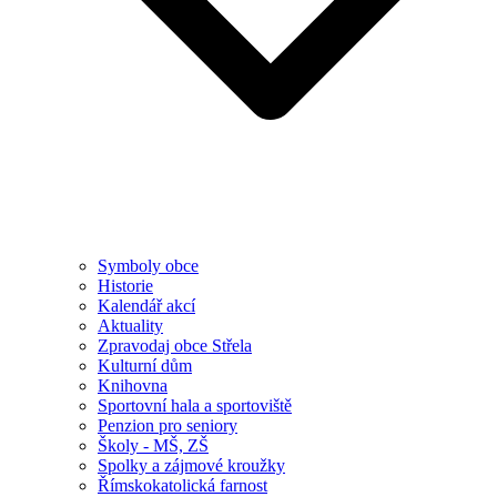
Symboly obce
Historie
Kalendář akcí
Aktuality
Zpravodaj obce Střela
Kulturní dům
Knihovna
Sportovní hala a sportoviště
Penzion pro seniory
Školy - MŠ, ZŠ
Spolky a zájmové kroužky
Římskokatolická farnost