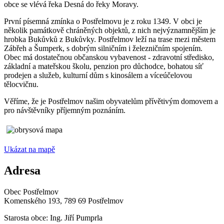
obce se vlévá řeka Desná do řeky Moravy.
První písemná zmínka o Postřelmovu je z roku 1349. V obci je
několik památkově chráněných objektů, z nich nejvýznamnějším je
hrobka Bukůvků z Bukůvky. Postřelmov leží na trase mezi městem
Zábřeh a Šumperk, s dobrým silničním i železničním spojením.
Obec má dostatečnou občanskou vybavenost - zdravotní středisko,
základní a mateřskou školu, penzion pro důchodce, bohatou síť
prodejen a služeb, kulturní dům s kinosálem a víceúčelovou
tělocvičnu.
Věříme, že je Postřelmov našim obyvatelům přívětivým domovem a
pro návštěvníky příjemným poznáním.
Ukázat na mapě
Adresa
Obec Postřelmov
Komenského 193, 789 69 Postřelmov
Starosta obce: Ing. Jiří Pumprla