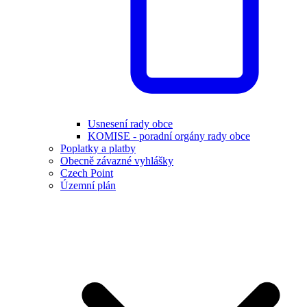
Usnesení rady obce
KOMISE - poradní orgány rady obce
Poplatky a platby
Obecně závazné vyhlášky
Czech Point
Územní plán