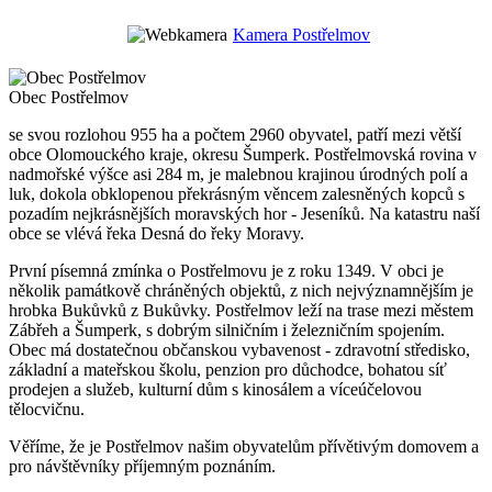
Kamera Postřelmov
Obec Postřelmov
se svou rozlohou 955 ha a počtem 2960 obyvatel, patří mezi větší
obce Olomouckého kraje, okresu Šumperk. Postřelmovská rovina v
nadmořské výšce asi 284 m, je malebnou krajinou úrodných polí a
luk, dokola obklopenou překrásným věncem zalesněných kopců s
pozadím nejkrásnějších moravských hor - Jeseníků. Na katastru naší
obce se vlévá řeka Desná do řeky Moravy.
První písemná zmínka o Postřelmovu je z roku 1349. V obci je
několik památkově chráněných objektů, z nich nejvýznamnějším je
hrobka Bukůvků z Bukůvky. Postřelmov leží na trase mezi městem
Zábřeh a Šumperk, s dobrým silničním i železničním spojením.
Obec má dostatečnou občanskou vybavenost - zdravotní středisko,
základní a mateřskou školu, penzion pro důchodce, bohatou síť
prodejen a služeb, kulturní dům s kinosálem a víceúčelovou
tělocvičnu.
Věříme, že je Postřelmov našim obyvatelům přívětivým domovem a
pro návštěvníky příjemným poznáním.