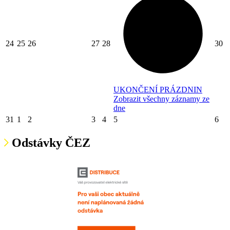
24
25
26
27
28
30
UKONČENÍ PRÁZDNIN
Zobrazit všechny záznamy ze
dne
31
1
2
3
4
5
6
Odstávky ČEZ