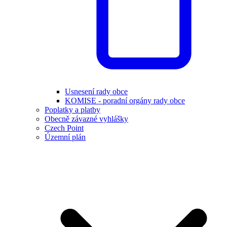
Usnesení rady obce
KOMISE - poradní orgány rady obce
Poplatky a platby
Obecně závazné vyhlášky
Czech Point
Územní plán