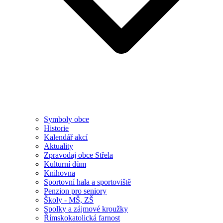
Symboly obce
Historie
Kalendář akcí
Aktuality
Zpravodaj obce Střela
Kulturní dům
Knihovna
Sportovní hala a sportoviště
Penzion pro seniory
Školy - MŠ, ZŠ
Spolky a zájmové kroužky
Římskokatolická farnost