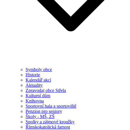
Symboly obce
Historie
Kalendář akcí
Aktuality
Zpravodaj obce Střela
Kulturní dům
Knihovna
Sportovní hala a sportoviště
Penzion pro seniory
Školy - MŠ, ZŠ
Spolky a zájmové kroužky
Římskokatolická farnost