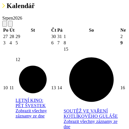
Kalendář
Srpen
2026
Po
Út
St
Čt
Pá
So
Ne
27
28
29
30
31
1
2
3
4
5
6
7
8
9
15
12
10
11
13
14
16
LETNÍ KINO:
PĚT ŠVESTEK
Zobrazit všechny
SOUTĚŽ VE VAŘENÍ
záznamy ze dne
KOTLÍKOVÉHO GULÁŠE
Zobrazit všechny záznamy ze
dne