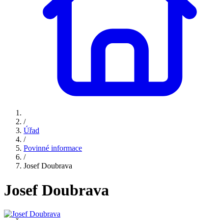
/
Úřad
/
Povinné informace
/
Josef Doubrava
Josef Doubrava