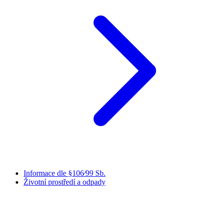
Informace dle §106⁄99 Sb.
Životní prostředí a odpady