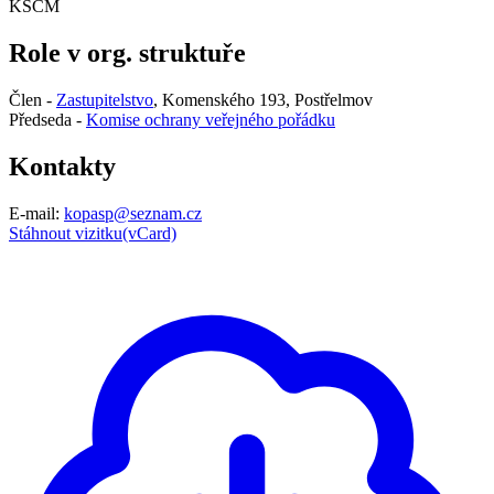
KSČM
Role v org. struktuře
Člen -
Zastupitelstvo
, Komenského 193, Postřelmov
Předseda -
Komise ochrany veřejného pořádku
Kontakty
E-mail:
kopasp@seznam.cz
Stáhnout vizitku(vCard)