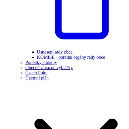
Usnesení rady obce
KOMISE - poradní orgány rady obce
Poplatky a platby
Obecně závazné vyhlášky
Czech Point
Územní plán