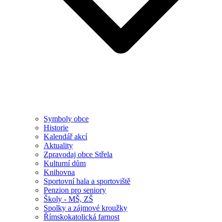
Symboly obce
Historie
Kalendář akcí
Aktuality
Zpravodaj obce Střela
Kulturní dům
Knihovna
Sportovní hala a sportoviště
Penzion pro seniory
Školy - MŠ, ZŠ
Spolky a zájmové kroužky
Římskokatolická farnost