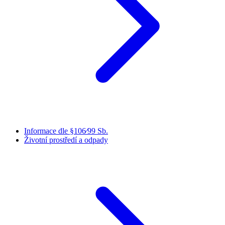
Informace dle §106⁄99 Sb.
Životní prostředí a odpady