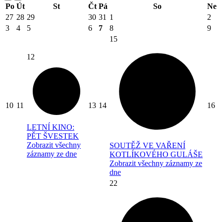
Po
Út
St
Čt
Pá
So
Ne
27
28
29
30
31
1
2
3
4
5
6
7
8
9
15
12
10
11
13
14
16
LETNÍ KINO:
PĚT ŠVESTEK
Zobrazit všechny
SOUTĚŽ VE VAŘENÍ
záznamy ze dne
KOTLÍKOVÉHO GULÁŠE
Zobrazit všechny záznamy ze
dne
22