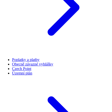
Poplatky a platby
Obecně závazné vyhlášky
Czech Point
Územní plán