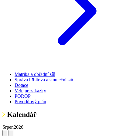
Matrika a obřadní síň
Správa hřbitova a smuteční síň
Dotace
Veřejné zakázky
POROP
Povodňový plán
Kalendář
Srpen
2026