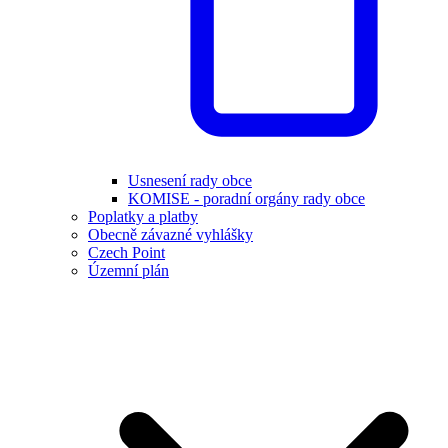
Usnesení rady obce
KOMISE - poradní orgány rady obce
Poplatky a platby
Obecně závazné vyhlášky
Czech Point
Územní plán