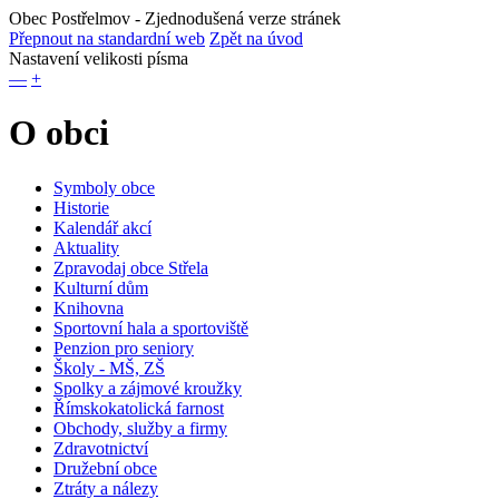
Obec Postřelmov
- Zjednodušená verze stránek
Přepnout na standardní web
Zpět na úvod
Nastavení velikosti písma
—
+
O obci
Symboly obce
Historie
Kalendář akcí
Aktuality
Zpravodaj obce Střela
Kulturní dům
Knihovna
Sportovní hala a sportoviště
Penzion pro seniory
Školy - MŠ, ZŠ
Spolky a zájmové kroužky
Římskokatolická farnost
Obchody, služby a firmy
Zdravotnictví
Družební obce
Ztráty a nálezy