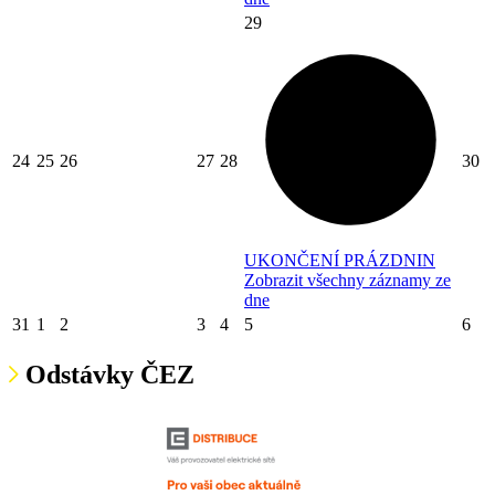
29
24
25
26
27
28
30
UKONČENÍ PRÁZDNIN
Zobrazit všechny záznamy ze
dne
31
1
2
3
4
5
6
Odstávky ČEZ