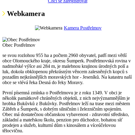
Chci se zaregistrovat
Webkamera
Kamera Postřelmov
Obec Postřelmov
se svou rozlohou 955 ha a počtem 2960 obyvatel, patří mezi větší
obce Olomouckého kraje, okresu Šumperk. Postřelmovská rovina v
nadmořské výšce asi 284 m, je malebnou krajinou úrodných polí a
luk, dokola obklopenou překrásným věncem zalesněných kopců s
pozadím nejkrásnějších moravských hor - Jeseníků. Na katastru naší
obce se vlévá řeka Desná do řeky Moravy.
První písemná zmínka o Postřelmovu je z roku 1349. V obci je
několik památkově chráněných objektů, z nich nejvýznamnějším je
hrobka Bukůvků z Bukůvky. Postřelmov leží na trase mezi městem
Zábřeh a Šumperk, s dobrým silničním i železničním spojením.
Obec má dostatečnou občanskou vybavenost - zdravotní středisko,
základní a mateřskou školu, penzion pro důchodce, bohatou síť
prodejen a služeb, kulturní dům s kinosálem a víceúčelovou
tělocvičnu.