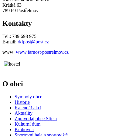
Krátká 63
789 69 Postřelmov
Kontakty
Tel.: 739 698 975
E-mail:
rkfpost@post.cz
www:
www.farnost-postrelmov.cz
O obci
Symboly obce
Historie
Kalendář akcí
Aktuality
Zpravodaj obce Střela
Kulturní dům
Knihovna
Sportovní hala a sportoviště