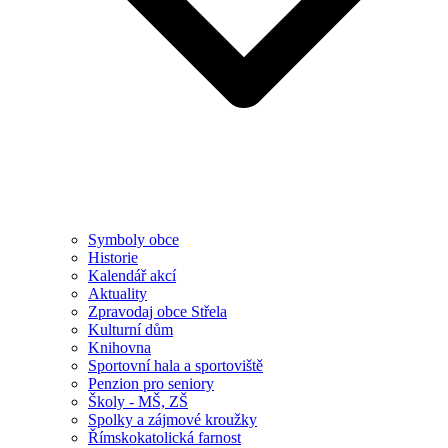
Symboly obce
Historie
Kalendář akcí
Aktuality
Zpravodaj obce Střela
Kulturní dům
Knihovna
Sportovní hala a sportoviště
Penzion pro seniory
Školy - MŠ, ZŠ
Spolky a zájmové kroužky
Římskokatolická farnost