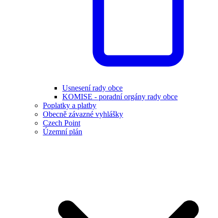
Usnesení rady obce
KOMISE - poradní orgány rady obce
Poplatky a platby
Obecně závazné vyhlášky
Czech Point
Územní plán