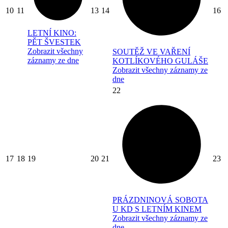
10
11
13
14
16
LETNÍ KINO:
PĚT ŠVESTEK
Zobrazit všechny
SOUTĚŽ VE VAŘENÍ
záznamy ze dne
KOTLÍKOVÉHO GULÁŠE
Zobrazit všechny záznamy ze
dne
22
17
18
19
20
21
23
PRÁZDNINOVÁ SOBOTA
U KD S LETNÍM KINEM
Zobrazit všechny záznamy ze
dne