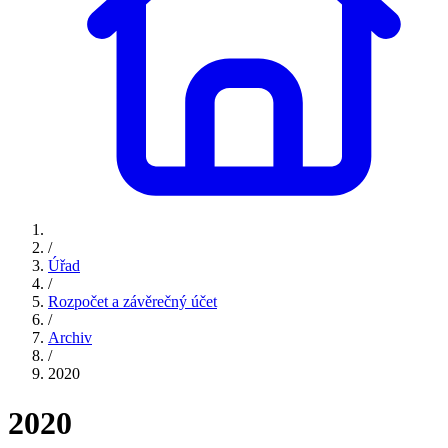
/
Úřad
/
Rozpočet a závěrečný účet
/
Archiv
/
2020
2020