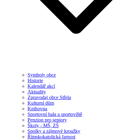
Symboly obce
Historie
Kalendář akcí
Aktuality
Zpravodaj obce Střela
Kulturní dům
Knihovna
Sportovní hala a sportoviště
Penzion pro seniory
Školy - MŠ, ZŠ
Spolky a zájmové kroužky
Římskokatolická farnost