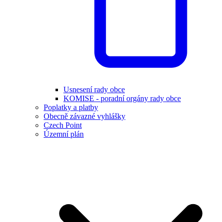
Usnesení rady obce
KOMISE - poradní orgány rady obce
Poplatky a platby
Obecně závazné vyhlášky
Czech Point
Územní plán