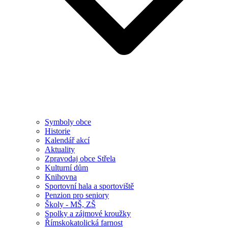
Symboly obce
Historie
Kalendář akcí
Aktuality
Zpravodaj obce Střela
Kulturní dům
Knihovna
Sportovní hala a sportoviště
Penzion pro seniory
Školy - MŠ, ZŠ
Spolky a zájmové kroužky
Římskokatolická farnost