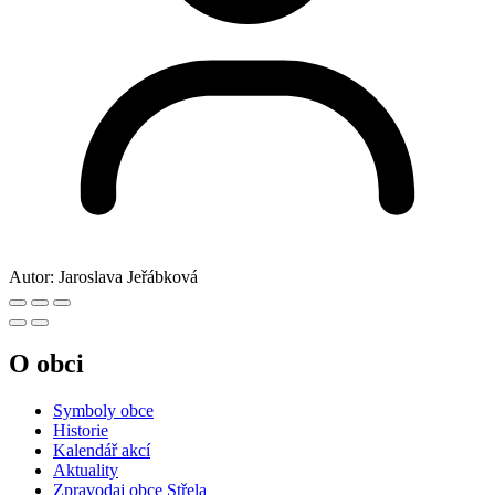
Autor:
Jaroslava Jeřábková
O obci
Symboly obce
Historie
Kalendář akcí
Aktuality
Zpravodaj obce Střela