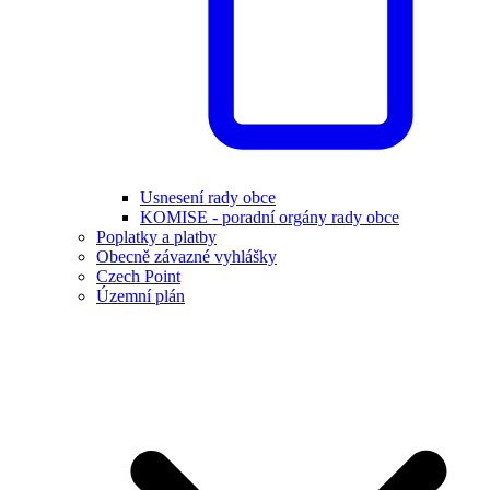
Usnesení rady obce
KOMISE - poradní orgány rady obce
Poplatky a platby
Obecně závazné vyhlášky
Czech Point
Územní plán