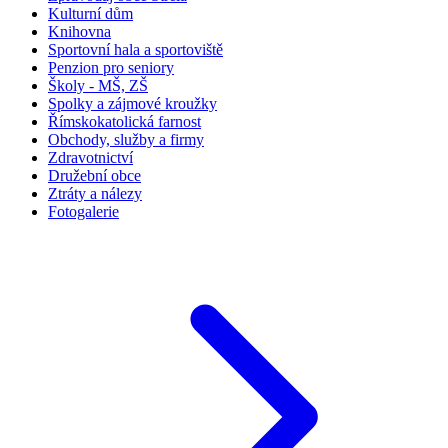
Kulturní dům
Knihovna
Sportovní hala a sportoviště
Penzion pro seniory
Školy - MŠ, ZŠ
Spolky a zájmové kroužky
Římskokatolická farnost
Obchody, služby a firmy
Zdravotnictví
Družební obce
Ztráty a nálezy
Fotogalerie