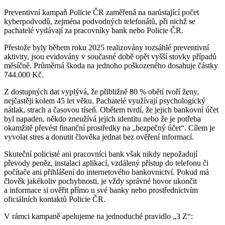
Preventivní kampaň Policie ČR zaměřená na narůstající počet
kyberpodvodů, zejména podvodných telefonátů, při nichž se
pachatelé vydávají za pracovníky bank nebo Policie ČR.
Přestože byly během roku 2025 realizovány rozsáhlé preventivní
aktivity, jsou evidovány v současné době opět vyšší stovky případů
měsíčně. Průměrná škoda na jednoho poškozeného dosahuje částky
744.000 Kč.
Z dostupných dat vyplývá, že přibližně 80 % obětí tvoří ženy,
nejčastěji kolem 45 let věku. Pachatelé využívají psychologický
nátlak, strach a časovou tíseň. Obětem tvrdí, že jejich bankovní účet
byl napaden, někdo zneužívá jejich identitu nebo že je potřeba
okamžitě převést finanční prostředky na „bezpečný účet“. Cílem je
vyvolat stres a donutit člověka jednat bez ověření informací.
Skuteční policisté ani pracovníci bank však nikdy nepožadují
převody peněz, instalaci aplikací, vzdálený přístup do telefonu či
počítače ani přihlášení do internetového bankovnictví. Pokud má
člověk jakékoliv pochybnosti, je vždy správné hovor ukončit
a informace si ověřit přímo u své banky nebo prostřednictvím
oficiálních kontaktů Policie ČR.
V rámci kampaně apelujeme na jednoduché pravidlo „3 Z“: