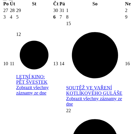
Po
Út
St
Čt
Pá
So
Ne
27
28
29
30
31
1
2
3
4
5
6
7
8
9
15
12
10
11
13
14
16
LETNÍ KINO:
PĚT ŠVESTEK
Zobrazit všechny
SOUTĚŽ VE VAŘENÍ
záznamy ze dne
KOTLÍKOVÉHO GULÁŠE
Zobrazit všechny záznamy ze
dne
22