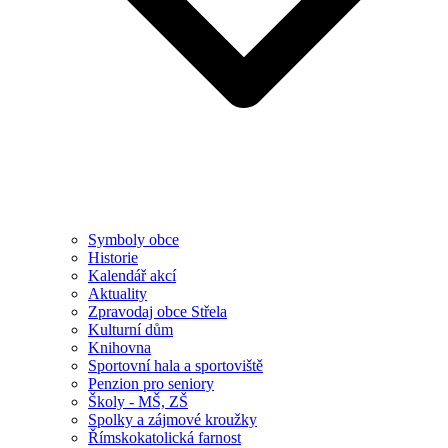
Symboly obce
Historie
Kalendář akcí
Aktuality
Zpravodaj obce Střela
Kulturní dům
Knihovna
Sportovní hala a sportoviště
Penzion pro seniory
Školy - MŠ, ZŠ
Spolky a zájmové kroužky
Římskokatolická farnost