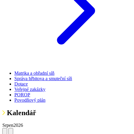
Matrika a obřadní síň
Správa hřbitova a smuteční síň
Dotace
Veřejné zakázky
POROP
Povodňový plán
Kalendář
Srpen
2026