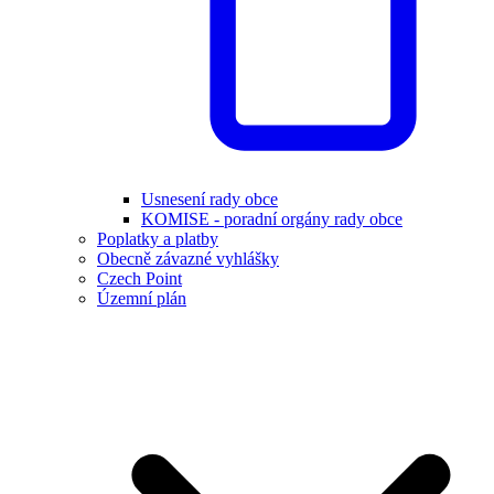
Usnesení rady obce
KOMISE - poradní orgány rady obce
Poplatky a platby
Obecně závazné vyhlášky
Czech Point
Územní plán