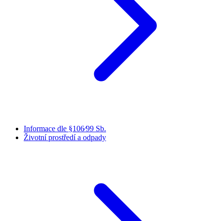
Informace dle §106⁄99 Sb.
Životní prostředí a odpady