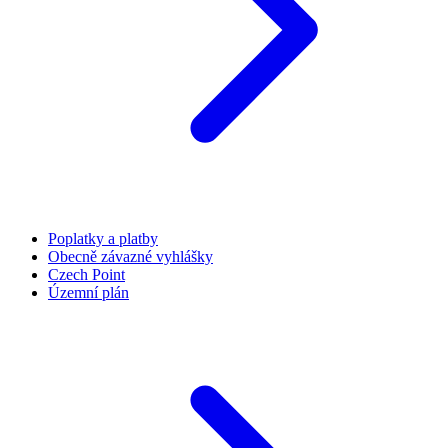
Poplatky a platby
Obecně závazné vyhlášky
Czech Point
Územní plán