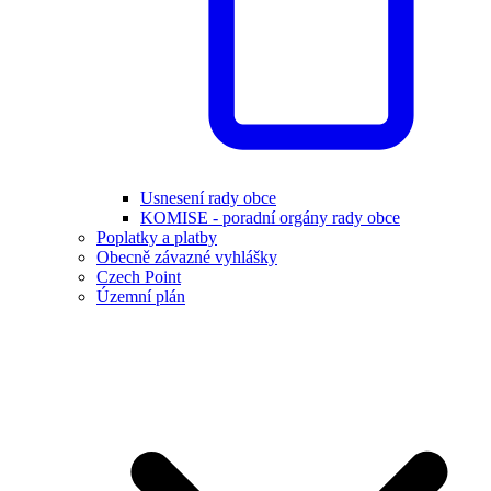
Usnesení rady obce
KOMISE - poradní orgány rady obce
Poplatky a platby
Obecně závazné vyhlášky
Czech Point
Územní plán