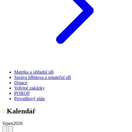
Matrika a obřadní síň
Správa hřbitova a smuteční síň
Dotace
Veřejné zakázky
POROP
Povodňový plán
Kalendář
Srpen
2026