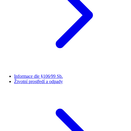
Informace dle §106⁄99 Sb.
Životní prostředí a odpady