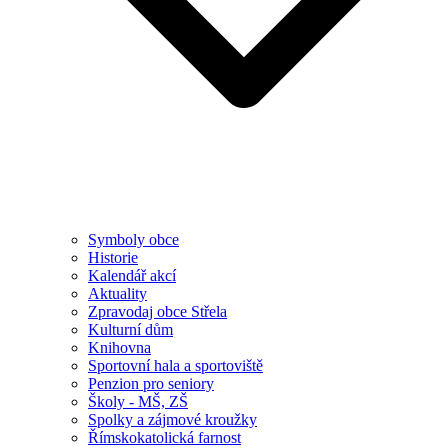
Symboly obce
Historie
Kalendář akcí
Aktuality
Zpravodaj obce Střela
Kulturní dům
Knihovna
Sportovní hala a sportoviště
Penzion pro seniory
Školy - MŠ, ZŠ
Spolky a zájmové kroužky
Římskokatolická farnost