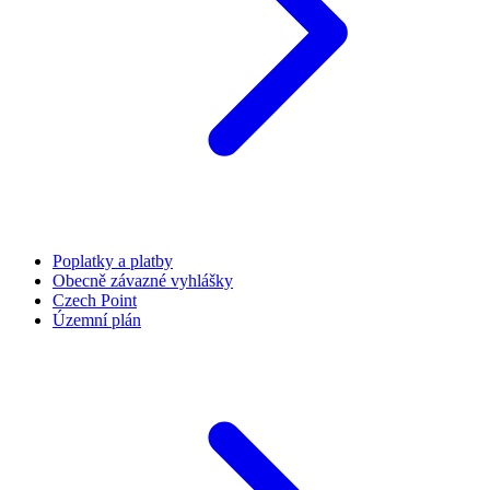
Poplatky a platby
Obecně závazné vyhlášky
Czech Point
Územní plán