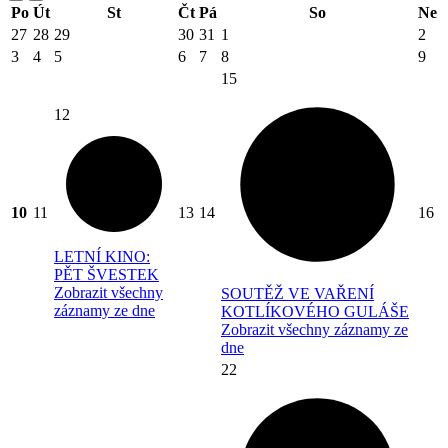
Po
Út
St
Čt
Pá
So
Ne
27
28
29
30
31
1
2
3
4
5
6
7
8
9
15
12
10
11
13
14
16
LETNÍ KINO:
PĚT ŠVESTEK
Zobrazit všechny
SOUTĚŽ VE VAŘENÍ
záznamy ze dne
KOTLÍKOVÉHO GULÁŠE
Zobrazit všechny záznamy ze
dne
22