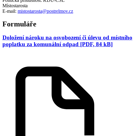
Politická příslušnost: KDU-ČSL
Místostarosta
E-mail:
mistostarosta@postrelmov.cz
Formuláře
Doložení nároku na osvobození či úlevu od místního
poplatku za komunální odpad [PDF, 84 kB]