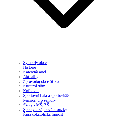
Symboly obce
Historie
Kalendář akcí
Aktuality
Zpravodaj obce Střela
Kulturní dům
Knihovna
Sportovní hala a sportoviště
Penzion pro seniory
Školy - MŠ, ZŠ
Spolky a zájmové kroužky
Římskokatolická farnost