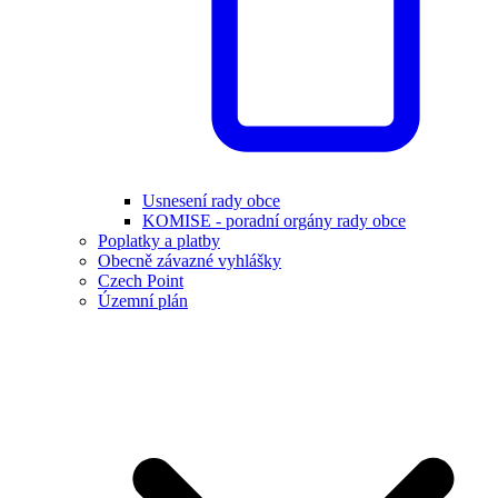
Usnesení rady obce
KOMISE - poradní orgány rady obce
Poplatky a platby
Obecně závazné vyhlášky
Czech Point
Územní plán