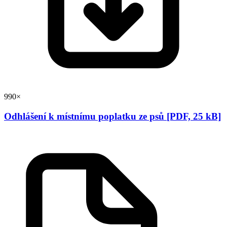
990×
Odhlášení k místnímu poplatku ze psů [PDF, 25 kB]