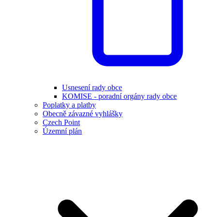
Usnesení rady obce
KOMISE - poradní orgány rady obce
Poplatky a platby
Obecně závazné vyhlášky
Czech Point
Územní plán