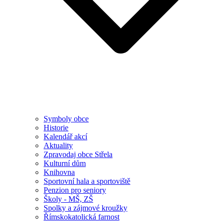
Symboly obce
Historie
Kalendář akcí
Aktuality
Zpravodaj obce Střela
Kulturní dům
Knihovna
Sportovní hala a sportoviště
Penzion pro seniory
Školy - MŠ, ZŠ
Spolky a zájmové kroužky
Římskokatolická farnost